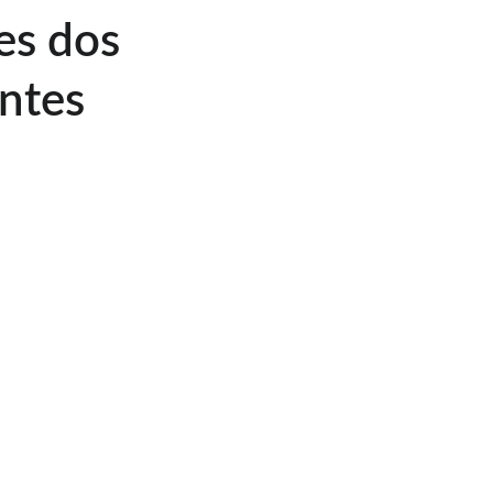
es dos 
entes